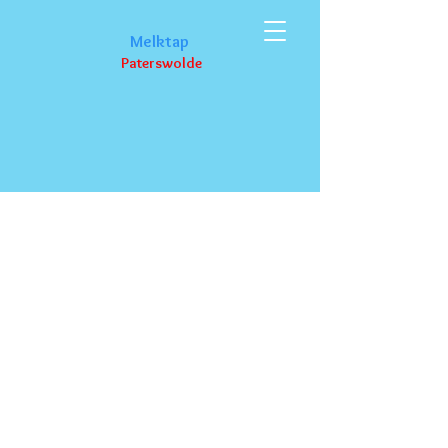
M
elktap
Paterswolde