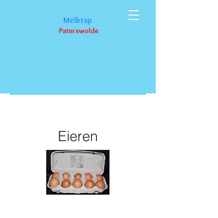
M
elktap
Paterswolde
Producten
Eieren