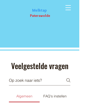
M
elktap
Paterswolde
Groenten
Veelgestelde vragen
Algemeen
FAQ's instellen